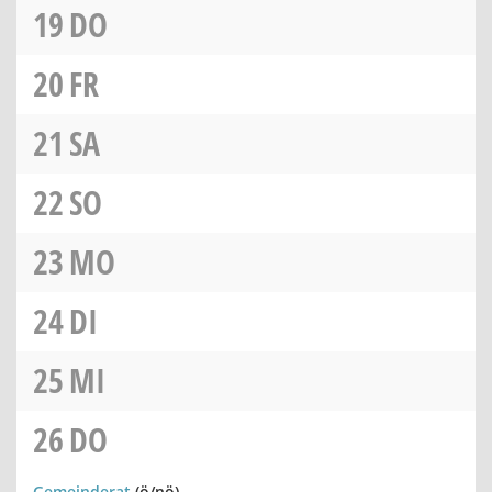
19
DO
20
FR
21
SA
22
SO
23
MO
24
DI
25
MI
26
DO
Gemeinderat
(ö/nö)