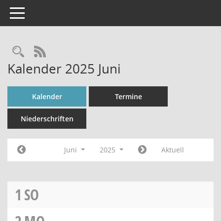
Toggle navigation
Rechercheauswahl
RSS-Feed
Kalender 2025 Juni
Kalender
Termine
Niederschriften
Juni
2025
Aktuell
1
SO