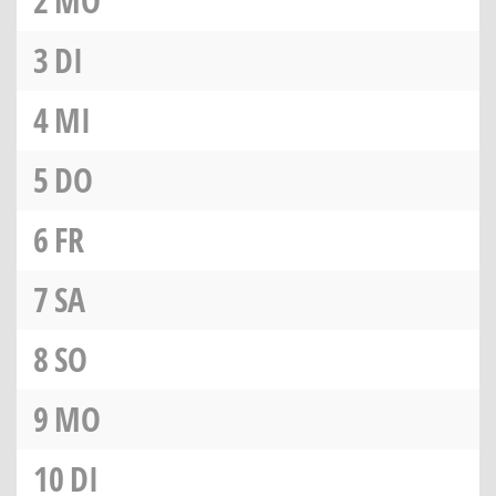
2
MO
3
DI
4
MI
5
DO
6
FR
7
SA
8
SO
9
MO
10
DI