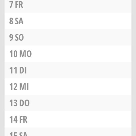
7
FR
8
SA
9
SO
10
MO
11
DI
12
MI
13
DO
14
FR
15
SA