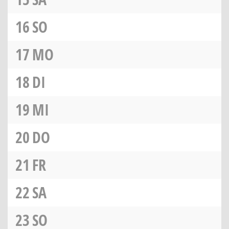
16
SO
17
MO
18
DI
19
MI
20
DO
21
FR
22
SA
23
SO