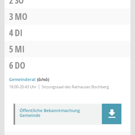
2
SO
3
MO
4
DI
5
MI
6
DO
Gemeinderat
(ö/nö)
18:00-20:43 Uhr
Sitzungssaal des Rathauses Bischberg
Öffentliche Bekanntmachung
Gemeinde