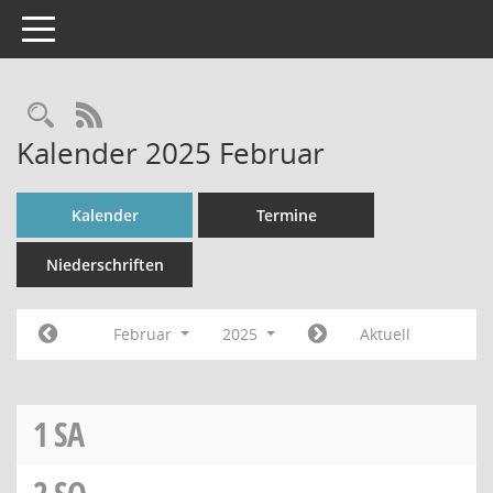
Toggle navigation
Rechercheauswahl
RSS-Feed
Kalender 2025 Februar
Kalender
Termine
Niederschriften
Februar
2025
Aktuell
1
SA