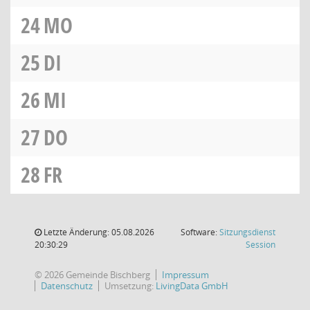
24
MO
25
DI
26
MI
27
DO
28
FR
Letzte Änderung: 05.08.2026
Software:
Sitzungsdienst
(Wird in
20:30:29
Session
© 2026 Gemeinde Bischberg
Impressum
Datenschutz
Umsetzung:
LivingData GmbH