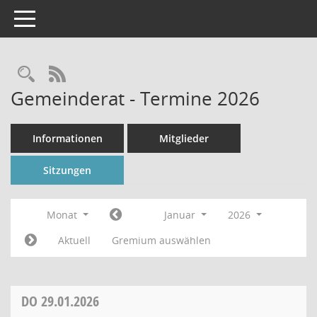
Toggle navigation
Rechercheauswahl
RSS-Feed
Gemeinderat - Termine 2026
Informationen
Mitglieder
Sitzungen
Monat
Januar
2026
Aktuell
Gremium auswählen
DO
29.01.2026