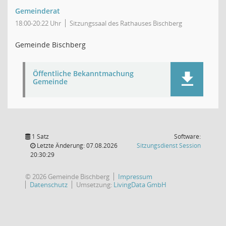
Gemeinderat
18:00-20:22 Uhr
Sitzungssaal des Rathauses Bischberg
Gemeinde Bischberg
Öffentliche Bekanntmachung
Gemeinde
1 Satz
Software:
(Wird in
Letzte Änderung: 07.08.2026
Sitzungsdienst
Session
20:30:29
© 2026 Gemeinde Bischberg
Impressum
Datenschutz
Umsetzung:
LivingData GmbH