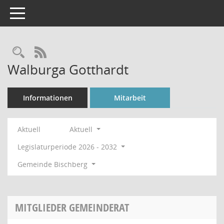
Toggle navigation
Rechercheauswahl
RSS-Feed
Walburga Gotthardt
Informationen
Mitarbeit
Aktuell
Aktuell
Legislaturperiode 2026 - 2032
Gemeinde Bischberg
MITGLIEDER GEMEINDERAT