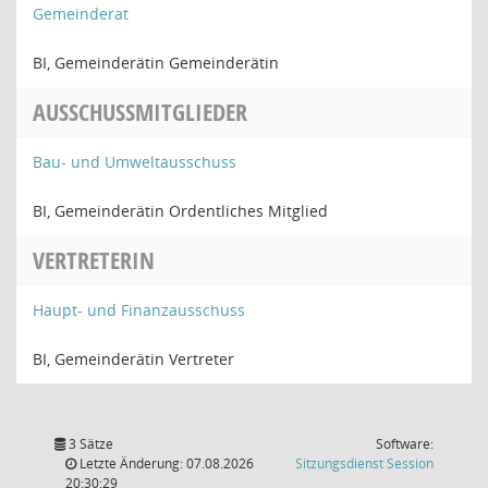
Gemeinderat
BI, Gemeinderätin Gemeinderätin
AUSSCHUSSMITGLIEDER
Bau- und Umweltausschuss
BI, Gemeinderätin Ordentliches Mitglied
VERTRETERIN
Haupt- und Finanzausschuss
BI, Gemeinderätin Vertreter
3 Sätze
Software:
(Wird in
Letzte Änderung: 07.08.2026
Sitzungsdienst
Session
20:30:29