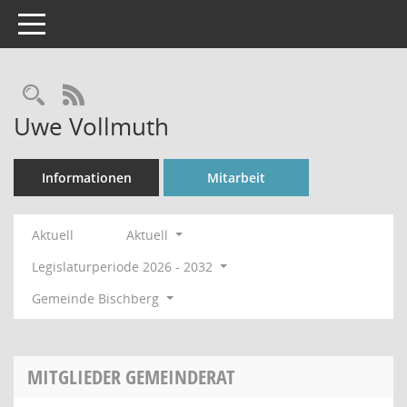
Toggle navigation
Rechercheauswahl
RSS-Feed
Uwe Vollmuth
Informationen
Mitarbeit
Aktuell
Aktuell
Legislaturperiode 2026 - 2032
Gemeinde Bischberg
MITGLIEDER GEMEINDERAT