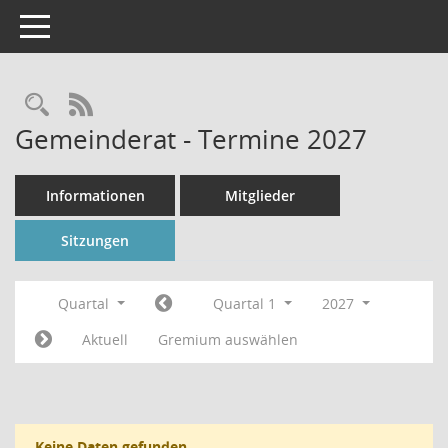
Toggle navigation
Rechercheauswahl
RSS-Feed
Gemeinderat - Termine 2027
Informationen
Mitglieder
Sitzungen
Quartal
Quartal 1
2027
Aktuell
Gremium auswählen
Keine Daten gefunden.