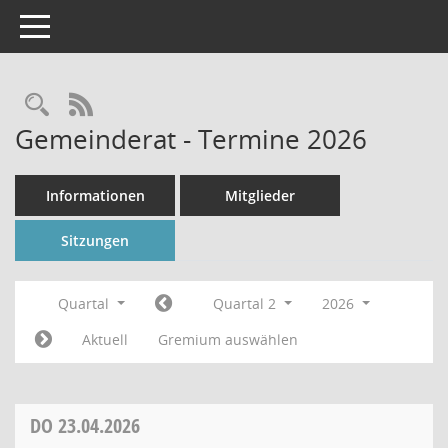
Toggle navigation
Rechercheauswahl
RSS-Feed
Gemeinderat - Termine 2026
Informationen
Mitglieder
Sitzungen
Quartal
Quartal 2
2026
Aktuell
Gremium auswählen
DO
23.04.2026