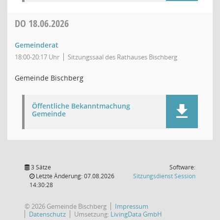
DO
18.06.2026
Gemeinderat
18:00-20:17 Uhr
Sitzungssaal des Rathauses Bischberg
Gemeinde Bischberg
Öffentliche Bekanntmachung
Gemeinde
3 Sätze
Software:
(Wird in
Letzte Änderung: 07.08.2026
Sitzungsdienst
Session
14:30:28
© 2026 Gemeinde Bischberg
Impressum
Datenschutz
Umsetzung:
LivingData GmbH