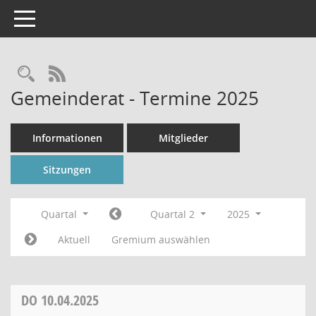
Toggle navigation
Rechercheauswahl
RSS-Feed
Gemeinderat - Termine 2025
Informationen
Mitglieder
Sitzungen
Quartal
Quartal 2
2025
Aktuell
Gremium auswählen
DO
10.04.2025