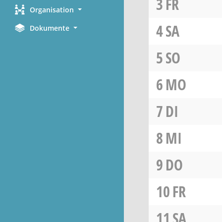
3
FR
Organisation
4
SA
Dokumente
5
SO
6
MO
7
DI
8
MI
9
DO
10
FR
11
SA