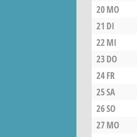
20
MO
21
DI
22
MI
23
DO
24
FR
25
SA
26
SO
27
MO