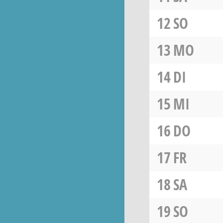
12
SO
13
MO
14
DI
15
MI
16
DO
17
FR
18
SA
19
SO