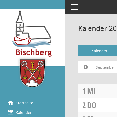
Toggle navigation
Kalender 2
Kalender
September
1
MI
2
DO
Startseite
Kalender