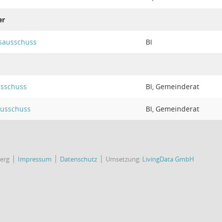
er
sausschuss
BI
sschuss
BI, Gemeinderat
ausschuss
BI, Gemeinderat
erg
Impressum
Datenschutz
Umsetzung:
LivingData GmbH