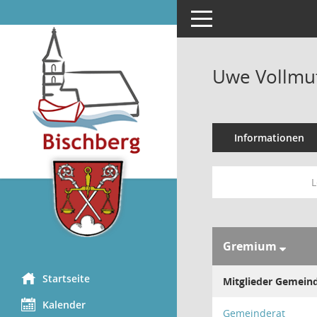
Toggle navigation
Uwe Vollmu
Informationen
L
Gremium
Startseite
Mitglieder Gemein
Kalender
Gemeinderat