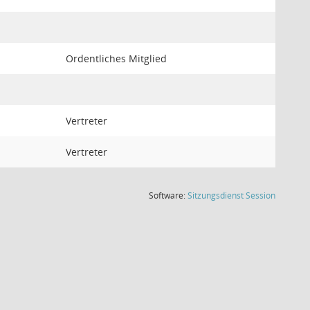
Ordentliches Mitglied
Vertreter
Vertreter
(Wird in
Software:
Sitzungsdienst
Session