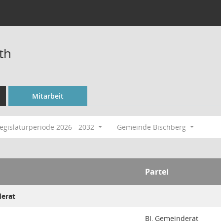
th
Mitarbeit
egislaturperiode 2026 - 2032
Gemeinde Bischberg
Partei
derat
BI, Gemeinderat